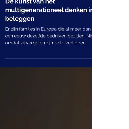
De kunst van het
multigenerationeel denken in
beleggen
Er zijn families in Europa die al meer dan
een eeuw dezelfde bedrijven bezitten. Niet
omdat zij vergeten zijn ze te verkopen,
maar omdat zij een filosofie van
eigenaarschap hebben ontwikkeld die
fundamenteel verschilt van wat de meeste
beleggers kennen. Zij denken niet in
kwartalen of zelfs jaren. Zij denken in
generaties. En de resultaten, gemeten over
die langere tijdshorizon, zijn ronduit
buitengewoon. Het is een model dat in
Europa vaker voorkomt dan elders, en dat
de afg