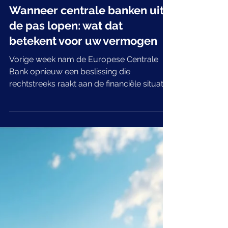
Wanneer centrale banken uit
de pas lopen: wat dat
betekent voor uw vermogen
Vorige week nam de Europese Centrale
Bank opnieuw een beslissing die
rechtstreeks raakt aan de financiële situatie
van iedereen die spaart, belegt of een
lening heeft lopen. De ECB verlaagde haar
rente voor de vierde keer op rij, tot 2,0
procent. Op vrijwel hetzelfde moment hield