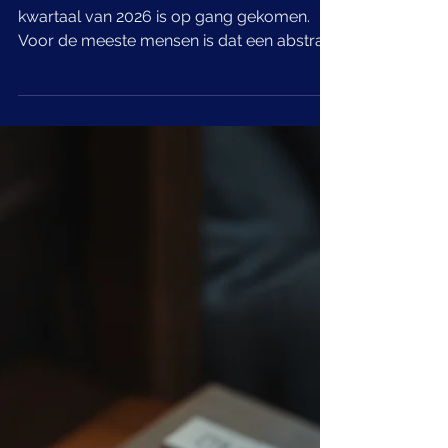
de kwaliteit van een bedrijf
Het resultatenseizoen voor het tweede
kwartaal van 2026 is op gang gekomen.
Voor de meeste mensen is dat een abstract
gegeven, iets voor financiële specialisten
en beursjournalisten. Maar wie begrijpt wat
kwartaalcijfers werkelijk onthullen, heeft
een instrument in handen dat ver uitstijgt
boven de dagelijkse koersbeweging. Want
kwartaalresultaten zijn geen
momentopname van een aandeel. Ze zijn
een momentopname van een bedrijf, en die
twee zijn heel verschillende dingen. De v