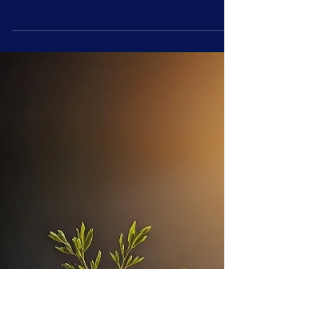
Koper: het metaal waarop de
toekomst draait
Er is een metaal dat zelden de voorpagina
haalt, maar dat stiller en grondiger de
wereld verandert dan vrijwel elk ander
materiaal. Koper. Niet goud, niet lithium, niet
olie. Koper. Het rode metaal dat al meer
dan tienduizend jaar door de mens wordt
gebruikt, en dat nu opnieuw onmisbaar is
gebleken voor de grootste industriële
omwenteling van onze tijd: de overgang
van fossiele brandstoffen naar schone
energie. De koperprijs bereikte in 2025
recordniveaus en is in 2026 verder