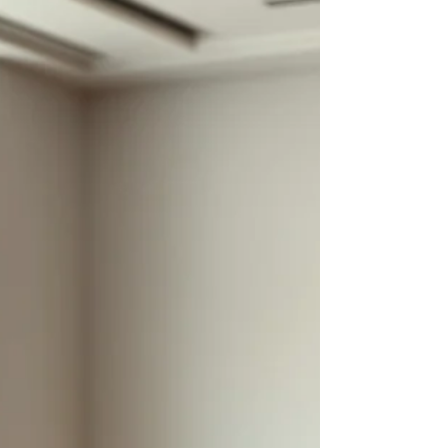
van ons jaarlijkse onderzoeksproces, is er
een type bestuurder dat telkens opvalt.
Niet de gladde CEO die zijn presentatie
heeft ingeoefend en de juiste buzzwords
op het juiste moment laat vallen. Maar de
oprichter die praat over zijn bedrijf alsof het
zijn kind is, die zijn eigen geld erin heeft
gestoken, en die weet dat hij rijker of armer
wordt afhankelijk van hoe het bedrijf
presteert. In de