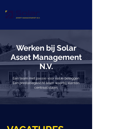
Werken bij Solar
Asset Management
N.V.
Een team met passie voor value beleggen
Een prestatiegericht team waarbij klanten
centraal staan.