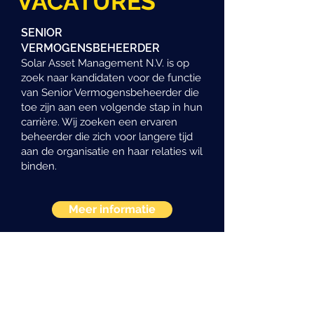
VACATURES
SENIOR
VERMOGENSBEHEERDER
Solar Asset Management N.V. is op
zoek naar kandidaten voor de functie
van Senior Vermogensbeheerder die
toe zijn aan een volgende stap in hun
carrière. Wij zoeken een ervaren
beheerder die zich voor langere tijd
aan de organisatie en haar relaties wil
binden.
Meer informatie