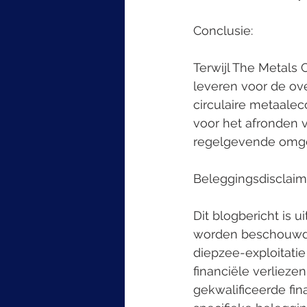
Conclusie:
Terwijl The Metals 
leveren voor de ove
circulaire metaale
voor het afronden v
regelgevende omgev
Beleggingsdisclaim
Dit blogbericht is 
worden beschouwd a
diepzee-exploitatie
financiële verlieze
gekwalificeerde fin