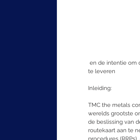
 en de intentie om definitieve regels, voorschriften en procedures voor exploitatie af 
te leveren
Inleiding:
TMC the metals comp
werelds grootste on
de beslissing van d
routekaart aan te n
procedures (RRPs), 