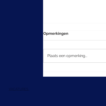
Opmerkingen
Plaats een opmerking...
De kunst van het
multigenerationeel denken
in beleggen
VACATURES