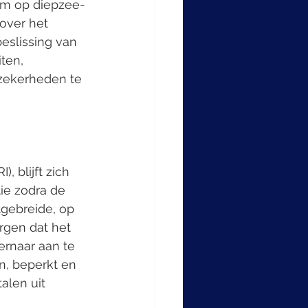
um op diepzee-
over het 
eslissing van 
ten, 
zekerheden te 
 blijft zich 
ie zodra de 
tgebreide, op 
rgen dat het 
ernaar aan te 
n, beperkt en 
alen uit 