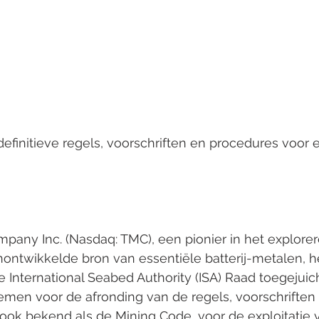
any Inc. (Nasdaq: TMC), een pionier in het explorer
ontwikkelde bron van essentiële batterij-metalen, h
e International Seabed Authority (ISA) Raad toegejui
emen voor de afronding van de regels, voorschriften
ook bekend als de Mining Code, voor de exploitatie 