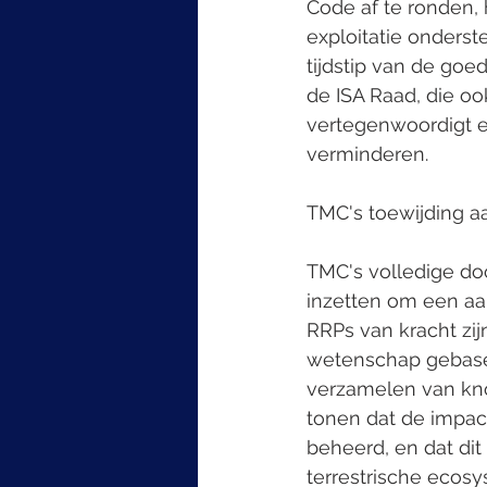
Code af te ronden
exploitatie onderst
tijdstip van de go
de ISA Raad, die oo
vertegenwoordigt 
verminderen.
TMC's toewijding aa
TMC's volledige doc
inzetten om een aan
RRPs van kracht zij
wetenschap gebasee
verzamelen van knol
tonen dat de impac
beheerd, en dat dit
terrestrische ecos