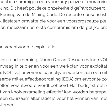
, hebben sommigen een voorzorgspauze of moratori
eund. Dit heeft politieke onzekerheid geïntroduceerd 
edkeuring van de Mining Code. De recente consensusb
k lidstaten omvatte die voor een voorzorgspauze plei
een moeizaam bereikte compromis om dergelijke on
n verantwoorde exploitatie:
hteronderneming, Nauru Ocean Resources Inc. (NORI),
vraag in te dienen voor een werkplan voor exploitat
n. NORI zal onvermoeibaar blijven werken aan een ui
rde milieueffectbeoordeling (ESIA) om ervoor te zo
len verantwoord wordt beheerd. Het bedrijf streeft 
t van knolverzameling effectief kan worden begrepe
 een duurzaam alternatief is voor het winnen van met
ystemen.