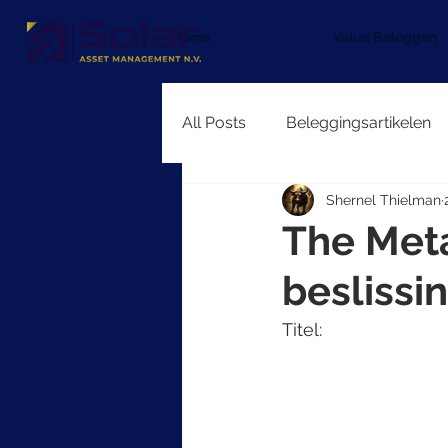
Home
Value Beleggen
All Posts
Beleggingsartikelen
Shernel Thielman
The Met
beslissi
Titel: 