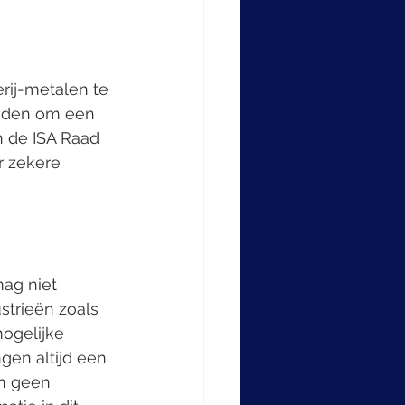
rij-metalen te 
raden om een 
 de ISA Raad 
r zekere 
ag niet 
trieën zoals 
ogelijke 
gen altijd een 
en geen 