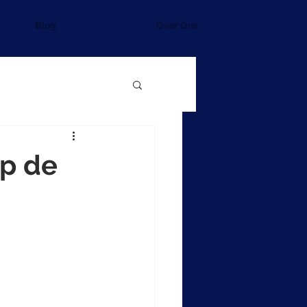
Blog
Over Ons
p de