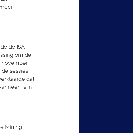
 meer 
de de ISA 
issing om de 
in november 
 de sessies 
verklaarde dat 
nneer" is in 
e Mining 