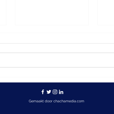
Vier keer per jaar: wat
De b
kwartaalcijfers onthullen
geld
over de kwaliteit van een
bedrijf
Gemaakt door chachamedia.com