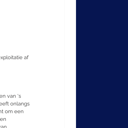
en van 's 
eeft onlangs 
cht om een 
 en 
van 