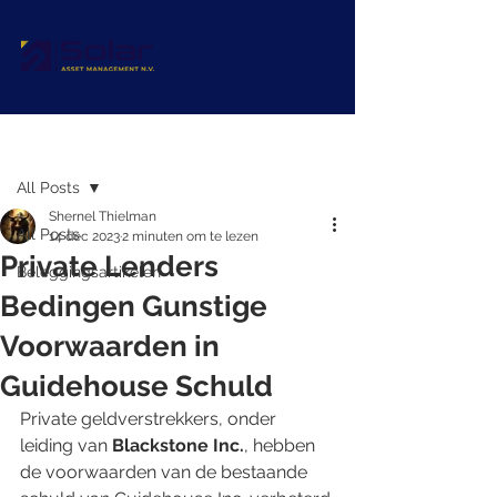
Post
All Posts
Shernel Thielman
All Posts
14 dec 2023
2 minuten om te lezen
Private Lenders
Beleggingsartikelen
Bedingen Gunstige
Voorwaarden in
Guidehouse Schuld
Private geldverstrekkers, onder 
leiding van 
Blackstone Inc.
, hebben 
de voorwaarden van de bestaande 