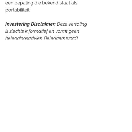
een bepaling die bekend staat als 
portabiliteit.
Investering Disclaimer
:
 Deze vertaling 
is slechts informatief en vormt geen 
beleggingsadvies. Beleggers wordt 
geadviseerd onafhankelijk advies in te 
winnen alvorens beslissingen te nemen 
op basis van deze informatie.
Alles weergeven
Recente blogposts