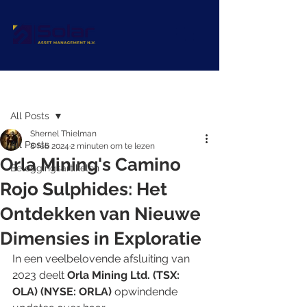
Post
All Posts
Shernel Thielman
All Posts
8 feb 2024
2 minuten om te lezen
Orla Mining's Camino
Beleggingsartikelen
Rojo Sulphides: Het
Ontdekken van Nieuwe
Dimensies in Exploratie
In een veelbelovende afsluiting van 
2023 deelt 
Orla Mining Ltd. (TSX: 
OLA) (NYSE: ORLA)
 opwindende 