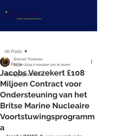
Post
All Posts
Shernel Thielman
All Posts
25 jan 2024
2 minuten om te lezen
Jacobs Verzekert £108
Beleggingsartikelen
Miljoen Contract voor
Ondersteuning van het
Britse Marine Nucleaire
Voortstuwingsprogramm
a