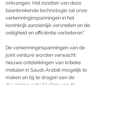
ontvangen. Het inzetten van deze 
baanbrekende technologie zal onze 
verkenninginspanningen in het 
koninkrijk aanzienlijk versnellen en de 
veiligheid en efficiëntie verbeteren."
De verkenninginspanningen van de 
joint venture worden verwacht 
nieuwe ontdekkingen van kritieke 
metalen in Saudi-Arabië mogelijk te 
maken en bij te dragen aan de 
duurzame ontwikkeling van de 
mijnbouwsector in overeenstemming 
met Visie 2030.
*Disclaimer: De informatie verstrekt in 
deze blogpost is alleen bedoeld voor 
informatieve doeleinden en mag niet 
worden beschouwd als 