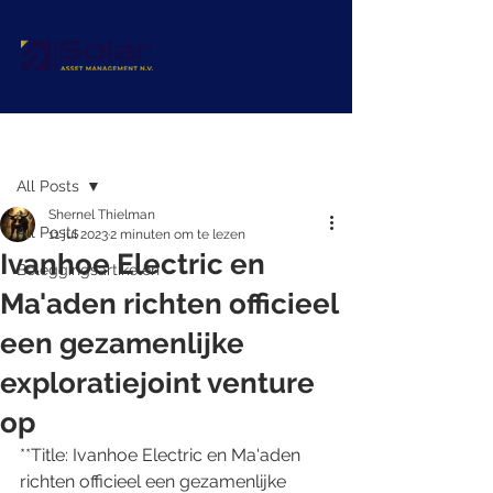
Post
All Posts
Shernel Thielman
All Posts
11 jul 2023
2 minuten om te lezen
Ivanhoe Electric en
Beleggingsartikelen
Ma'aden richten officieel
een gezamenlijke
exploratiejoint venture
op
**Title: Ivanhoe Electric en Ma'aden 
richten officieel een gezamenlijke 