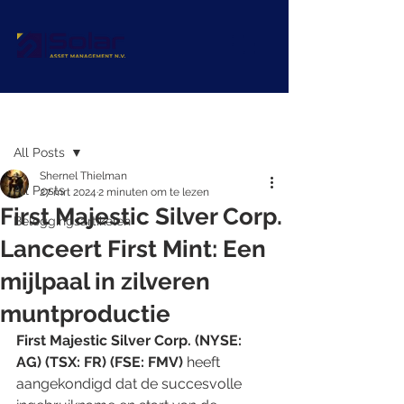
Post
All Posts
Shernel Thielman
All Posts
27 mrt 2024
2 minuten om te lezen
First Majestic Silver Corp.
Beleggingsartikelen
Lanceert First Mint: Een
mijlpaal in zilveren
muntproductie
First Majestic Silver Corp. (NYSE: 
AG) (TSX: FR) (FSE: FMV) 
heeft 
aangekondigd dat de succesvolle 