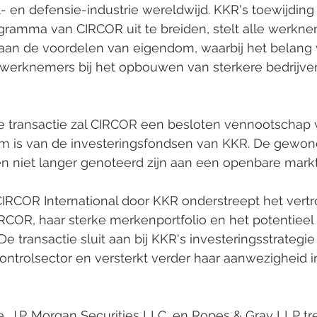
rt- en defensie-industrie wereldwijd. KKR's toewijding
ramma van CIRCOR uit te breiden, stelt alle werknem
an de voordelen van eigendom, waarbij het belang 
werknemers bij het opbouwen van sterkere bedrijve
e transactie zal CIRCOR een besloten vennootschap 
om is van de investeringsfondsen van KKR. De gewon
len niet langer genoteerd zijn aan een openbare markt
RCOR International door KKR onderstreept het vertr
RCOR, haar sterke merkenportfolio en het potentieel 
e transactie sluit aan bij KKR's investeringsstrategie 
controlsector en versterkt verder haar aanwezigheid i
e, J.P. Morgan Securities LLC, en Ropes & Gray LLP tr