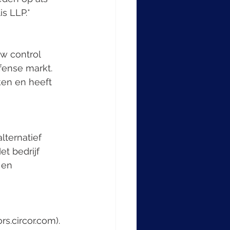
s LLP.*
ow control 
fense markt. 
en en heeft 
ternatief 
t bedrijf 
 en 
rs.circor.com).