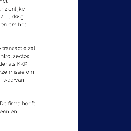
het 
nzienlijke 
R. Ludwig 
gen om het 
transactie zal 
trol sector. 
der als KKR 
nze missie om 
n, waarvan 
De firma heeft 
ieën en 