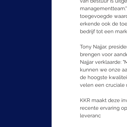
van bestuur is uitg
managementteam." Hi
toegevoegde waard
erkende ook de toe
bedrijf tot een mar
Tony Najjar, presid
brengen voor aandee
Najjar verklaarde: 
kunnen we onze aan
de hoogste kwalite
velen een cruciale 
KKR maakt deze inve
recente ervaring o
leveranc