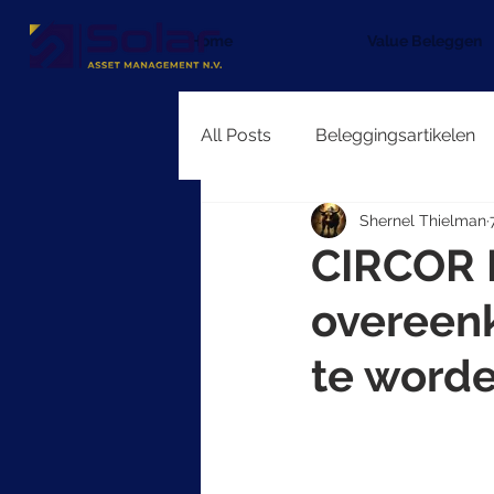
Home
Value Beleggen
All Posts
Beleggingsartikelen
Shernel Thielman
CIRCOR I
overeen
te worde