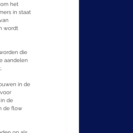
 om het 
ers in staat 
van 
n wordt 
worden die 
e aandelen 
.
ouwen in de 
voor 
in de 
n de flow 
eden op als 