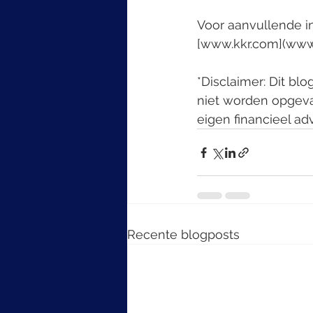
Voor aanvullende i
[www.kkr.com](www.
*Disclaimer: Dit bl
niet worden opgeva
eigen financieel ad
Recente blogposts