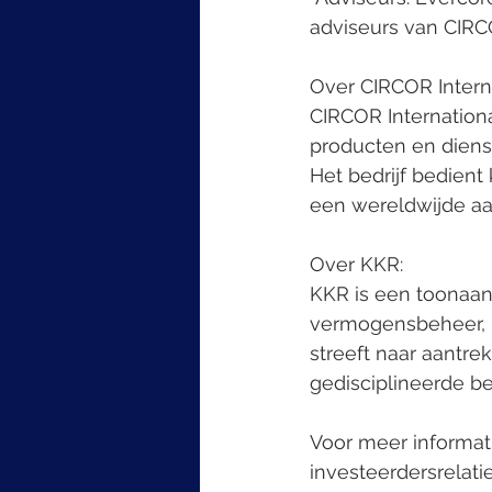
adviseurs van CIRCO
Over CIRCOR Internat
CIRCOR Internationa
producten en diens
Het bedrijf bedien
een wereldwijde a
Over KKR:
KKR is een toonaan
vermogensbeheer, k
streeft naar aantr
gedisciplineerde b
Voor meer informati
investeerdersrelatie