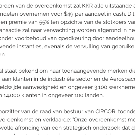
rden van de overeenkomst zal KKR alle uitstaande 
elen overnemen voor $49 per aandeel in cash. Dit
en premie van 55% ten opzichte van de slotkoers va
transactie zal naar verwachting worden afgerond in he
 onder voorbehoud van goedkeuring door aandeelho
nde instanties, evenals de vervulling van gebruikel
en.
al staat bekend om haar toonaangevende merken die 
 aan klanten in de industriële sector en de Aerospa
eldwijde aanwezigheid en ongeveer 3.100 werkneme
n 14.000 klanten in ongeveer 100 landen.
orzitter van de raad van bestuur van CIRCOR, toonde
overeenkomst en verklaarde: "Onze overeenkomst m
volle afronding van een strategisch onderzoek dat d