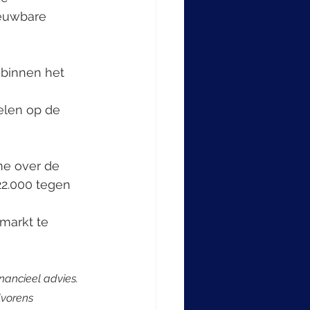
ieuwbare 
 binnen het 
elen op de 
me over de 
22.000 tegen 
markt te 
inancieel advies. 
lvorens 