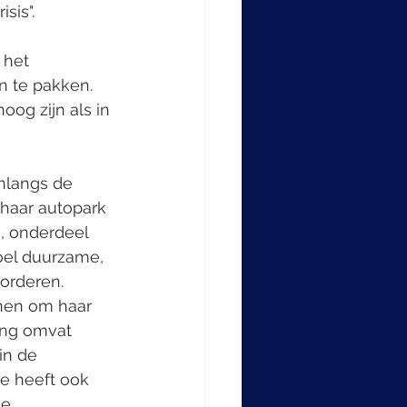
sis".
 het 
 te pakken. 
og zijn als in 
onlangs de 
haar autopark 
, onderdeel 
oel duurzame, 
orderen.
nnen om haar 
ing omvat 
in de 
e heeft ook 
e 