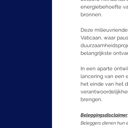
energiebehoefte va
bronnen.
Deze milieuvriendel
Vaticaan, waar paus
duurzaamheidsproje
belangrijkste ontva
In een aparte ontw
lancering van een e
het einde van het d
verantwoordelijkhei
brengen.
Beleggingsdisclaimer
Beleggers dienen hun e