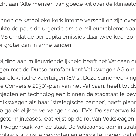
icht aan "Alle mensen van goede wil over de klimaatcri
nnen de katholieke kerk interne verschillen zijn over
kte de paus de urgentie om de milieuproblemen aan
e VS omdat de per capita emissies daar twee keer zo ho
r groter dan in arme landen.
ewijding aan milieuvriendelijkheid heeft het Vaticaan 
en met de Duitse autofabrikant Volkswagen AG om 
ar elektrische voertuigen (EV's). Deze samenwerking
e Conversie 2030"-plan van het Vaticaan, heeft tot d
rojecten en technologieën binnen de stadstaat te bev
olkswagen als haar "strategische partner", heeft pla
0 geleidelijk te vervangen door EV's. De samenwerk
etermijnleases, wat wijst op de rol van Volkswagen 
t wagenpark van de staat. De Vaticaanse administrati
oplaadstations te vergroten en ervoor te zorgen dat d