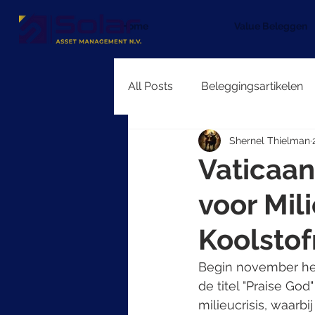
Home
Value Beleggen
All Posts
Beleggingsartikelen
Shernel Thielman
Vaticaan
voor Mil
Koolstof
Begin november hee
de titel "Praise G
milieucrisis, waarb