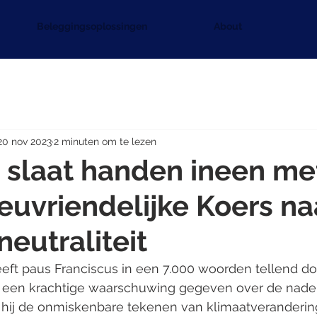
Beleggingsoplossingen
About
20 nov 2023
2 minuten om te lezen
 slaat handen ineen m
ieuvriendelijke Koers na
neutraliteit
ft paus Franciscus in een 7.000 woorden tellend 
od" een krachtige waarschuwing gegeven over de nad
ij hij de onmiskenbare tekenen van klimaatveranderin