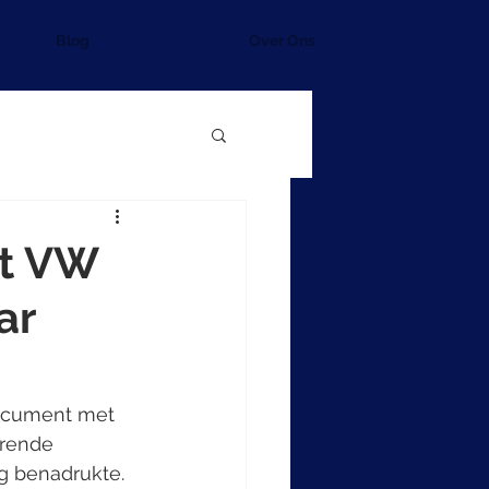
Blog
Over Ons
et VW
ar
document met 
erende 
g benadrukte. 