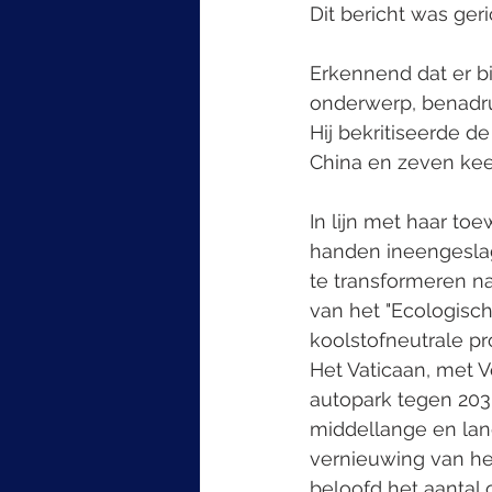
Dit bericht was ger
Erkennend dat er bi
onderwerp, benadru
Hij bekritiseerde d
China en zeven kee
In lijn met haar to
handen ineengeslag
te transformeren na
van het "Ecologisch
koolstofneutrale p
Het Vaticaan, met V
autopark tegen 203
middellange en lang
vernieuwing van he
beloofd het aantal 