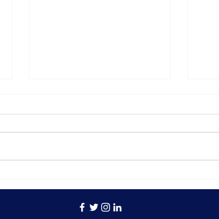
Vier keer per jaar: wat
De b
kwartaalcijfers onthullen
geld
over de kwaliteit van een
bedrijf