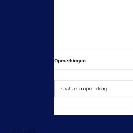
Opmerkingen
Plaats een opmerking...
De kunst van het
multigenerationeel denken
in beleggen
VACATURES