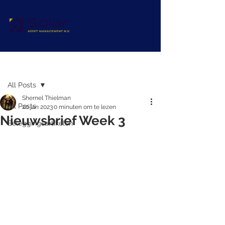
Post
All Posts
Shernel Thielman
All Posts
20 jan 2023
0 minuten om te lezen
Nieuwsbrief Week 3
Beleggingsartikelen