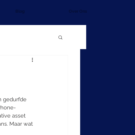
Blog
Over Ons
n gedurfde 
iPhone-
tive asset 
ans. Maar wat 