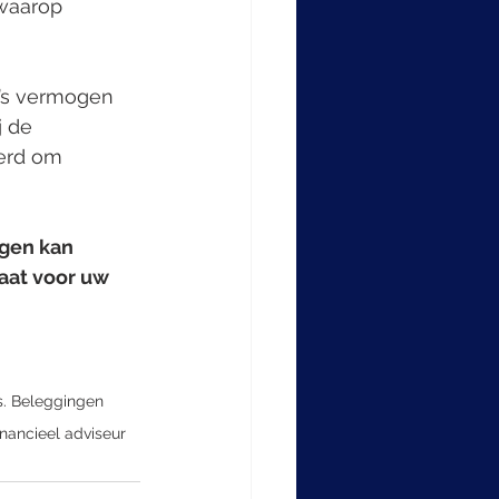
waarop 
R’s vermogen 
 de 
eerd om 
gen kan 
at voor uw 
s. Beleggingen 
inancieel adviseur 