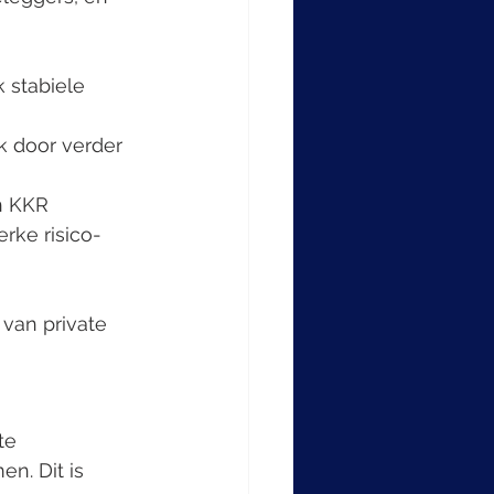
 stabiele 
k door verder 
n KKR 
rke risico-
 van private 
te 
n. Dit is 