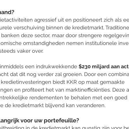
 hand?
ietactiviteiten agressief uit en positioneert zich als e
turele verschuiving binnen de kredietmarkt. Traditione
banken deze sector, maar door strengere regelgevin
omische omstandigheden nemen institutionele inve
steeds vaker over.
t inmiddels een indrukwekkende 
$230 miljard aan act
cht dat dit nog verder zal groeien. Door een combina
e kredietinvesteringen biedt KKR op maat gemaakte 
ingen en profiteert het van marktinefficiënties. Deze
ntrekkelijke rendementen te behalen met een goed 
e de kredietmarkt blijvend kan veranderen.
angrijk voor uw portefeuille?
uitbreiding in de kredietmarkt kan gunstig zijn voor b