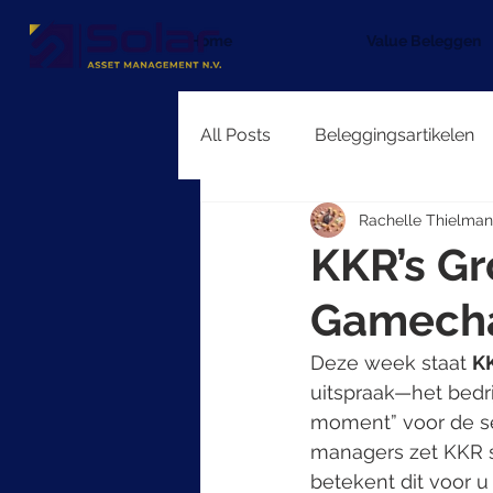
Home
Value Beleggen
All Posts
Beleggingsartikelen
Rachelle Thielman
KKR’s Gr
Gamecha
Deze week staat 
KK
uitspraak—het bedri
moment” voor de se
managers zet KKR st
betekent dit voor u