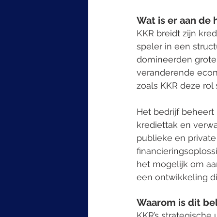
Wat is er aan de
KKR breidt zijn kred
speler in een struc
domineerden grote 
veranderende econ
zoals KKR deze rol 
Het bedrijf beheer
krediettak en verwa
publieke en privat
financieringsoploss
het mogelijk om aa
een ontwikkeling di
Waarom is dit bel
KKR’s strategische 