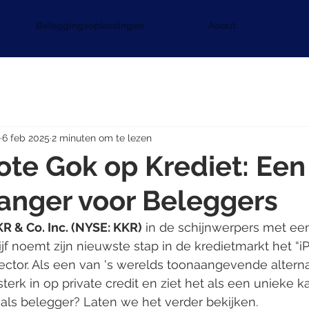
Beleggingsoplossingen
About
6 feb 2025
2 minuten om te lezen
ote Gok op Krediet: Een
nger voor Beleggers
R & Co. Inc. (NYSE: KKR)
 in de schijnwerpers met ee
jf noemt zijn nieuwste stap in de kredietmarkt het “
ctor. Als een van 's werelds toonaangevende alterna
erk in op private credit en ziet het als een unieke k
 als belegger? Laten we het verder bekijken.