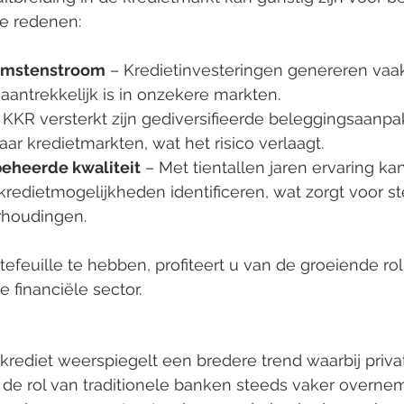
e redenen:
omstenstroom
 – Kredietinvesteringen genereren vaak
aantrekkelijk is in onzekere markten.
– KKR versterkt zijn gediversifieerde beleggingsaanpa
naar kredietmarkten, wat het risico verlaagt.
beheerde kwaliteit
 – Met tientallen jaren ervaring ka
edietmogelijkheden identificeren, wat zorgt voor ste
houdingen.
efeuille te hebben, profiteert u van de groeiende rol
 financiële sector.
n krediet weerspiegelt een bredere trend waarbij priva
 de rol van traditionele banken steeds vaker overneme