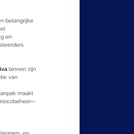
en belangrijke 
el 
g en 
steerders 
iva
 binnen zijn 
tie van 
 aanpak maakt 
risicobeheer—
eleggers, en 