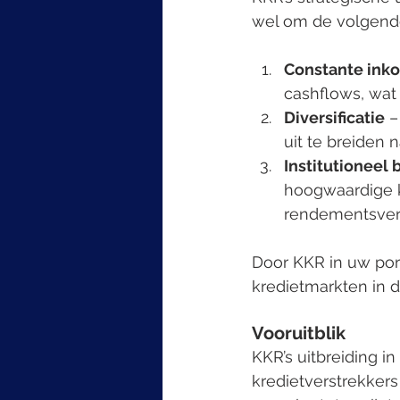
wel om de volgend
Constante ink
cashflows, wat 
Diversificatie
 
uit te breiden 
Institutioneel 
hoogwaardige kr
rendementsver
Door KKR in uw port
kredietmarkten in de
Vooruitblik
KKR’s uitbreiding i
kredietverstrekkers