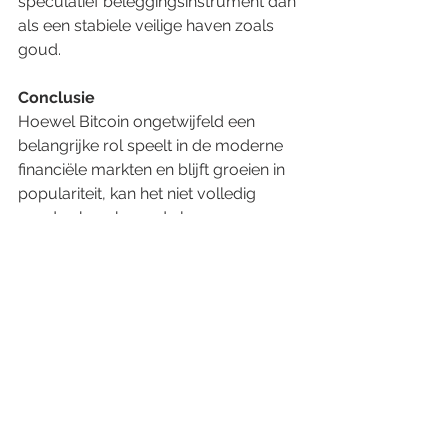
speculatief beleggingsinstrument dan 
als een stabiele veilige haven zoals 
goud.
Conclusie
Hoewel Bitcoin ongetwijfeld een 
belangrijke rol speelt in de moderne 
financiële markten en blijft groeien in 
populariteit, kan het niet volledig 
worden beschouwd als een 
vervanging voor goud als veilige 
haven. Goud heeft door de eeuwen 
heen zijn stabiliteit en 
betrouwbaarheid bewezen, 
ondersteund door tastbare 
toepassingen en een solide 
marktsysteem. Bitcoin daarentegen, 
hoewel innovatief en veelbelovend, 
blijft sterk afhankelijk van 