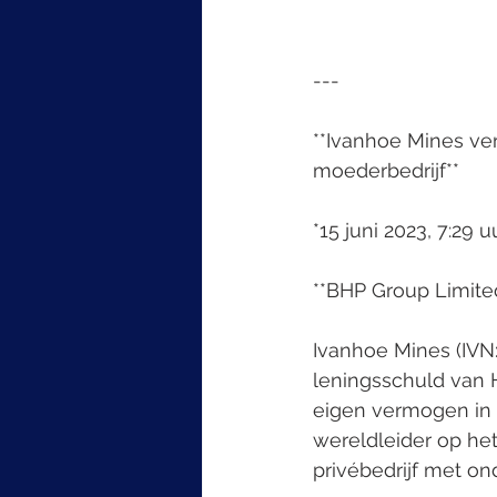
---
**Ivanhoe Mines ver
moederbedrijf**
*15 juni 2023, 7:29 u
**BHP Group Limited
Ivanhoe Mines (IVN
leningsschuld van H
eigen vermogen in I
wereldleider op he
privébedrijf met ond