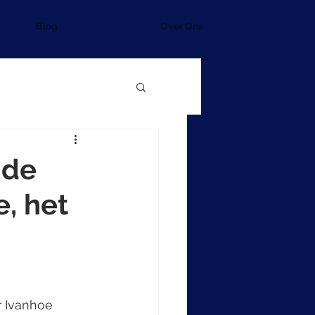
Blog
Over Ons
nde
e, het
 Ivanhoe 