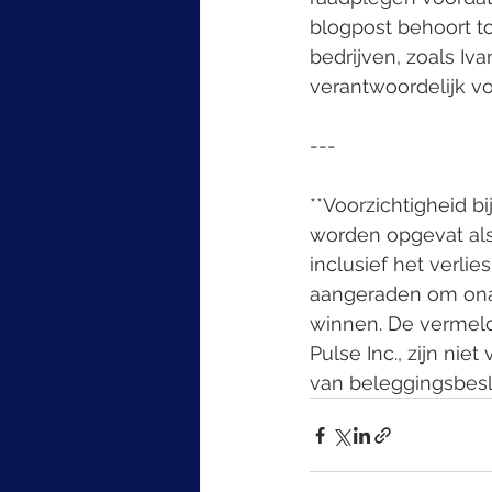
blogpost behoort t
bedrijven, zoals Iva
verantwoordelijk vo
---
**Voorzichtigheid bi
worden opgevat als
inclusief het verli
aangeraden om onaf
winnen. De vermeld
Pulse Inc., zijn ni
van beleggingsbesli