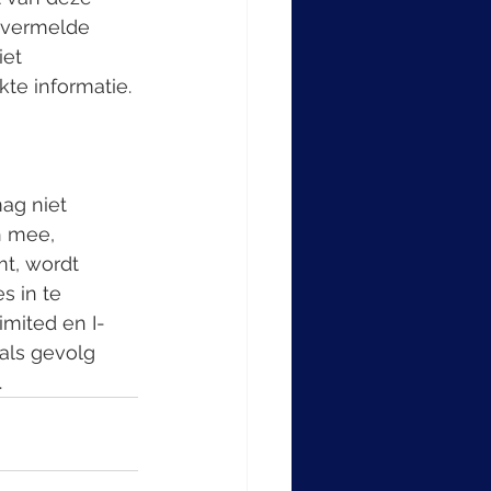
 vermelde 
iet 
te informatie.
ag niet 
h mee, 
mt, wordt 
 in te 
mited en I-
 als gevolg 
.