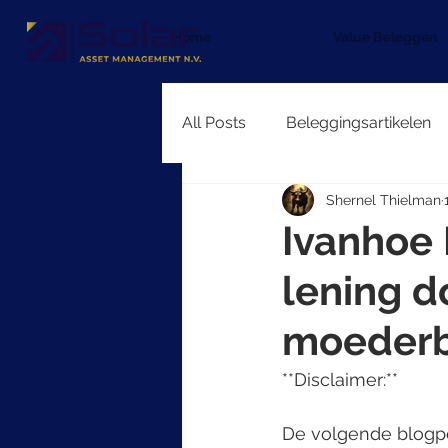
Home
Value Beleggen
All Posts
Beleggingsartikelen
Shernel Thielman
Ivanhoe 
lening do
moederb
**Disclaimer:**
De volgende blogpo