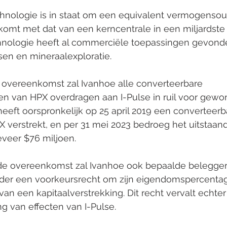
nologie is in staat om een equivalent vermogensoutp
omt met dat van een kerncentrale in een miljardste
nologie heeft al commerciële toepassingen gevonde
sen en mineraalexploratie.
overeenkomst zal Ivanhoe alle converteerbare 
gen van HPX overdragen aan I-Pulse in ruil voor gew
 heeft oorspronkelijk op 25 april 2019 een converteerb
 verstrekt, en per 31 mei 2023 bedroeg het uitstaan
eveer $76 miljoen.
de overeenkomst zal Ivanhoe ook bepaalde belegger
er een voorkeursrecht om zijn eigendomspercentage 
an een kapitaalverstrekking. Dit recht vervalt echter 
g van effecten van I-Pulse.