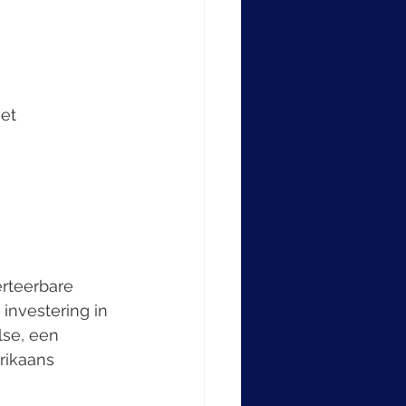
et 
rteerbare 
investering in 
lse, een 
rikaans 