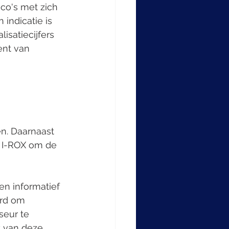
co's met zich 
indicatie is 
satiecijfers 
ent van 
 
n. Daarnaast 
 I-ROX om de 
en informatief 
erd om 
seur te 
 van deze 