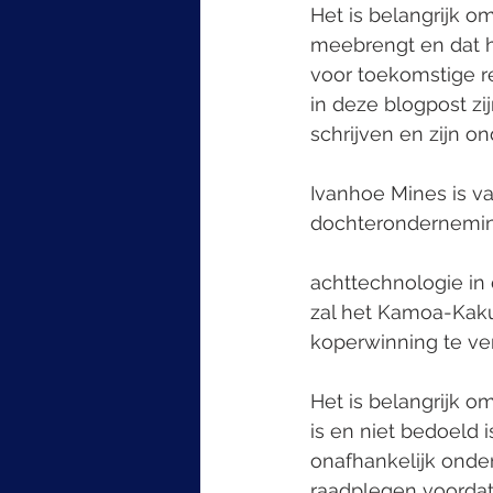
Het is belangrijk o
meebrengt en dat he
voor toekomstige re
in deze blogpost z
schrijven en zijn o
Ivanhoe Mines is v
dochteronderneming
achttechnologie in
zal het Kamoa-Kak
koperwinning te ve
Het is belangrijk o
is en niet bedoeld
onafhankelijk onder
raadplegen voordat