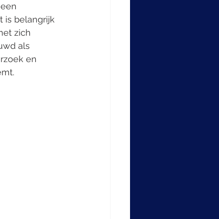
 een 
is belangrijk 
et zich 
uwd als 
rzoek en 
emt.