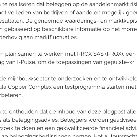
m te realiseren dat beleggen op de aandelenmarkt risi
t verleden van bedrijven of aandelen mogelijk geen 
sultaten. De genoemde waarderings- en marktkapitali
ijn gebaseerd op beschikbare informatie op het mom
nderhevig aan marktfluctuaties.
an plan samen te werken met I-ROX SAS (I-ROX), een
 van I-Pulse, om de toepassingen van gepulste-kr
 de mijnbouwsector te onderzoeken en te ontwikkele
ula Copper Complex een testprogramma starten met
rbeteren.
m te onthouden dat de inhoud van deze blogpost alle
 is als beleggingsadvies. Beleggers worden geadvise
zoek te doen en een gekwalificeerde financieel advi
 ze beleggingsbeslissingen nemen. Het auteursrecht