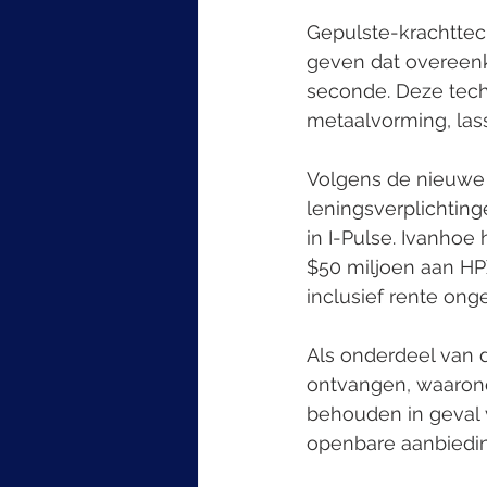
Gepulste-krachttech
geven dat overeenk
seconde. Deze tech
metaalvorming, las
Volgens de nieuwe 
leningsverplichtin
in I-Pulse. Ivanhoe
$50 miljoen aan HPX
inclusief rente ong
Als onderdeel van 
ontvangen, waarond
behouden in geval v
openbare aanbiedin