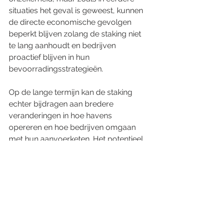
situaties het geval is geweest, kunnen 
de directe economische gevolgen 
beperkt blijven zolang de staking niet 
te lang aanhoudt en bedrijven 
proactief blijven in hun 
bevoorradingsstrategieën.
Op de lange termijn kan de staking 
echter bijdragen aan bredere 
veranderingen in hoe havens 
opereren en hoe bedrijven omgaan 
met hun aanvoerketen. Het potentieel 
van verdere automatisering en 
hervormingen in de logistieke sector 
zou in de toekomst wel eens diepere 
gevolgen kunnen hebben voor de 
arbeidsmarkt en de wereldwijde 
handel.