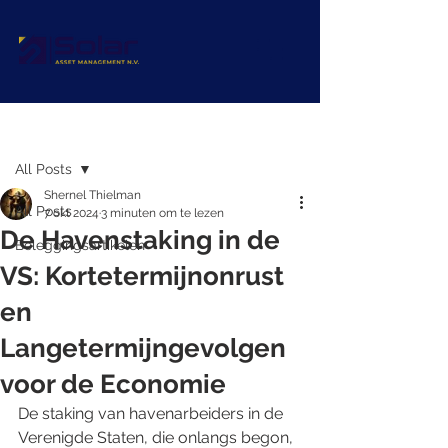
Post
All Posts
Shernel Thielman
All Posts
7 okt 2024
3 minuten om te lezen
De Havenstaking in de
Beleggingsartikelen
VS: Kortetermijnonrust
en
Langetermijngevolgen
voor de Economie
De staking van havenarbeiders in de 
Verenigde Staten, die onlangs begon, 