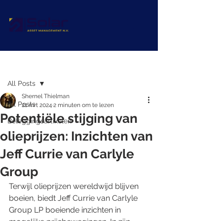
Post
All Posts
Shernel Thielman
All Posts
21 mrt 2024
2 minuten om te lezen
Potentiële stijging van
Beleggingsartikelen
olieprijzen: Inzichten van
Jeff Currie van Carlyle
Group
Terwijl olieprijzen wereldwijd blijven 
boeien, biedt Jeff Currie van Carlyle 
Group LP boeiende inzichten in 