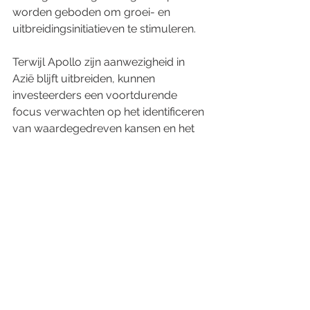
worden geboden om groei- en 
uitbreidingsinitiatieven te stimuleren.
Terwijl Apollo zijn aanwezigheid in 
Azië blijft uitbreiden, kunnen 
investeerders een voortdurende 
focus verwachten op het identificeren 
van waardegedreven kansen en het 
benutten van zijn expertise om 
duurzame rendementen te genereren.
Beleggingsdisclaimer
Dit artikel is uitsluitend bedoeld voor 
informatieve doeleinden en vormt 
geen beleggingsadvies. Lezers worden 
geadviseerd om hun eigen onderzoek 
te doen en een gekwalificeerde 
financieel adviseur te raadplegen 